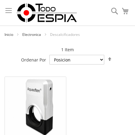
Skip
to
Search
My
Content
Inicio
Electronica
Descalcificadores
1
Item
Poner
Ordenar Por
Orden
Decenden