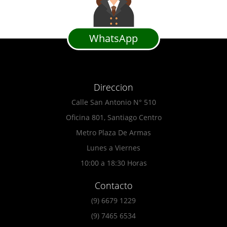
WhatsApp
Direccion
Calle San Antonio N° 510
Oficina 801, Santiago Centro
Metro Plaza De Armas
Lunes a Viernes
10:00 a 18:30 Horas
Contacto
(9) 6679 1229
(9) 7465 6534