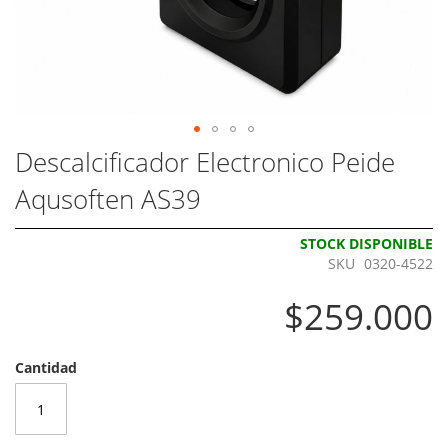
Skip
Descalcificador Electronico Peide
to
Aqusoften AS39
the
beginning
of
STOCK DISPONIBLE
the
SKU
0320-4522
images
gallery
$259.000
Cantidad