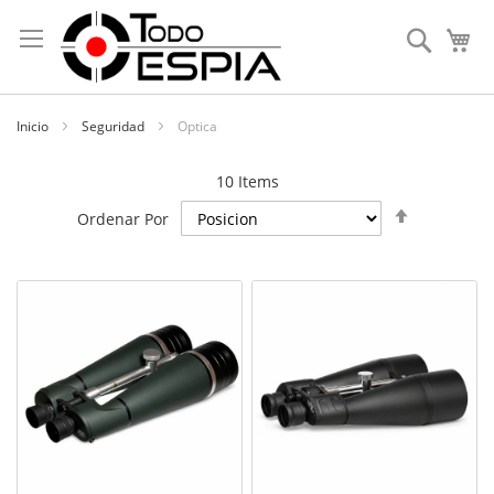
Skip
to
Search
My
Content
Inicio
Seguridad
Optica
10
Items
Poner
Ordenar Por
Orden
Decenden