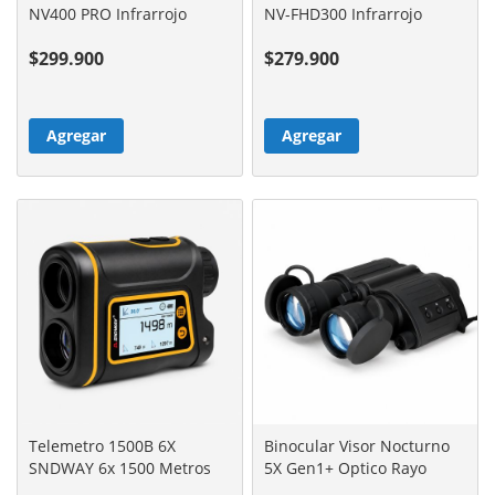
NV400 PRO Infrarrojo
NV-FHD300 Infrarrojo
Grabador
Grabador
$299.900
$279.900
Agregar
Agregar
Telemetro 1500B 6X
Binocular Visor Nocturno
SNDWAY 6x 1500 Metros
5X Gen1+ Optico Rayo
LCD
Infrarrojo