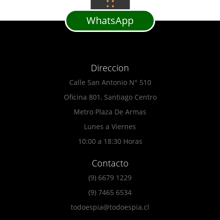
WhatsApp
Direccion
Calle San Antonio N° 510
Oficina 801, Santiago Centro
Metro Plaza De Armas
Lunes a Viernes
10:00 a 18:30 Horas
Contacto
(9) 6679 1229
(9) 7465 6534
todoespia@todoespia.cl