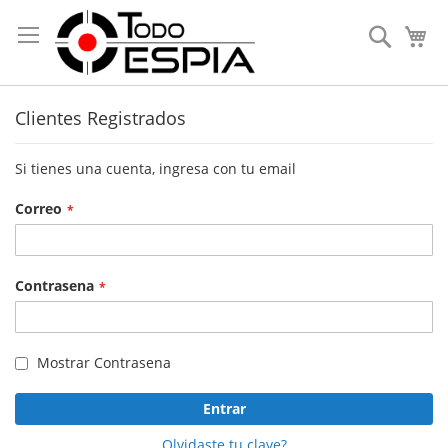
Skip
to
Search
My
Content
Clientes Registrados
Si tienes una cuenta, ingresa con tu email
Correo
Contrasena
Mostrar Contrasena
Entrar
Olvidaste tu clave?