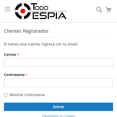
Skip
to
Search
My
Content
Clientes Registrados
Si tienes una cuenta, ingresa con tu email
Correo
Contrasena
Mostrar Contrasena
Entrar
Olvidaste tu clave?