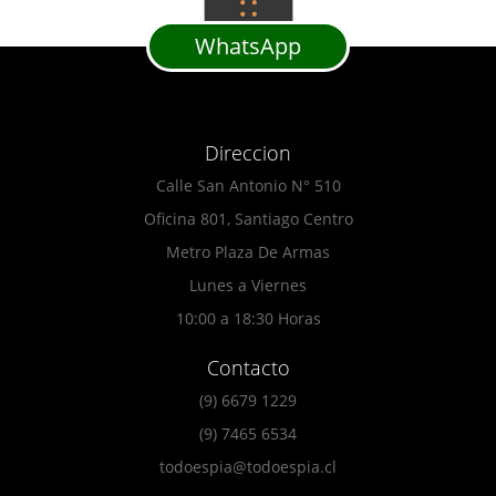
WhatsApp
Direccion
Calle San Antonio N° 510
Oficina 801, Santiago Centro
Metro Plaza De Armas
Lunes a Viernes
10:00 a 18:30 Horas
Contacto
(9) 6679 1229
(9) 7465 6534
todoespia@todoespia.cl