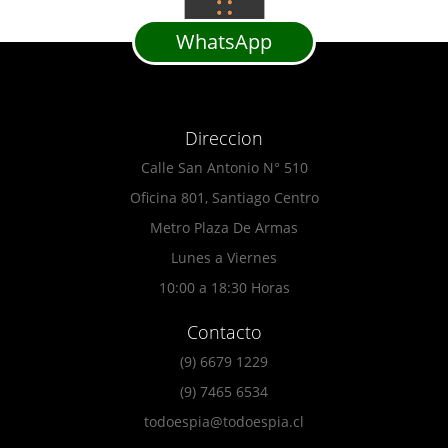
WhatsApp
Direccion
Calle San Antonio N° 510
Oficina 801, Santiago Centro
Metro Plaza De Armas
Lunes a Viernes
10:00 a 18:30 Horas
Contacto
(9) 6679 1229
(9) 7465 6534
todoespia@todoespia.cl