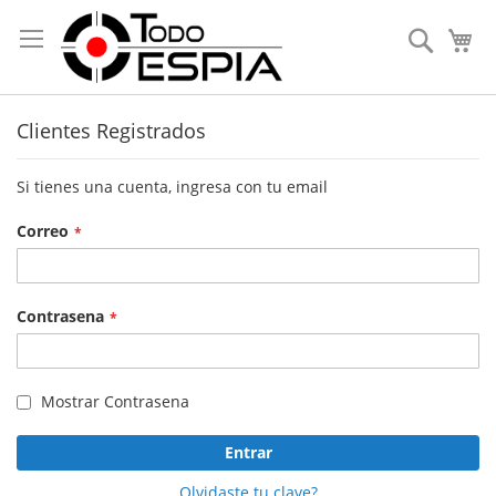
Skip
to
Search
My
Content
Clientes Registrados
Si tienes una cuenta, ingresa con tu email
Correo
Contrasena
Mostrar Contrasena
Entrar
Olvidaste tu clave?