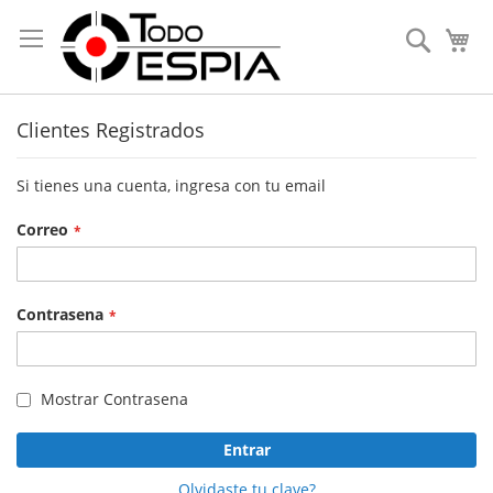
Skip
to
Search
My
Content
Clientes Registrados
Si tienes una cuenta, ingresa con tu email
Correo
Contrasena
Mostrar Contrasena
Entrar
Olvidaste tu clave?