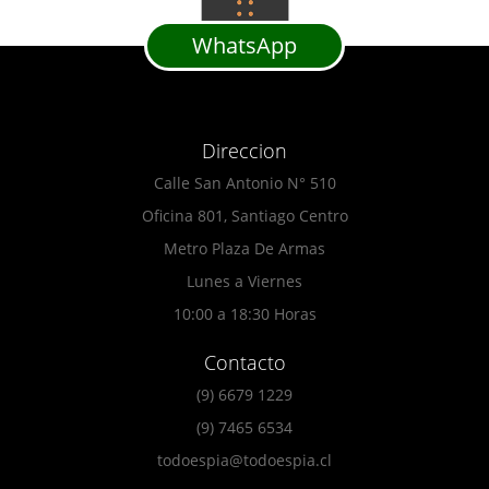
WhatsApp
Direccion
Calle San Antonio N° 510
Oficina 801, Santiago Centro
Metro Plaza De Armas
Lunes a Viernes
10:00 a 18:30 Horas
Contacto
(9) 6679 1229
(9) 7465 6534
todoespia@todoespia.cl