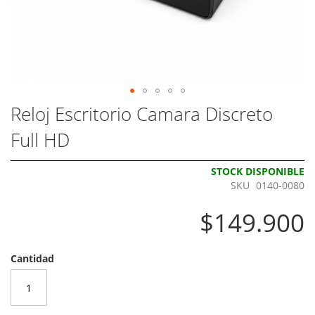
Skip
Reloj Escritorio Camara Discreto
to
Full HD
the
beginning
of
STOCK DISPONIBLE
the
SKU
0140-0080
images
gallery
$149.900
Cantidad