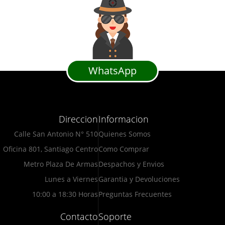
WhatsApp
Direccion
Informacion
Calle San Antonio N° 510
Quienes Somos
Oficina 801, Santiago Centro
Como Comprar
Metro Plaza De Armas
Despachos y Envios
Lunes a Viernes
Garantia y Devoluciones
10:00 a 18:30 Horas
Preguntas Frecuentes
Contacto
Soporte