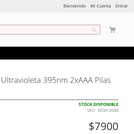
Bienvenido
Mi Cuenta
Entrar
My Cart
Search
 Ultravioleta 395nm 2xAAA Pilas
STOCK DISPONIBLE
SKU
0030-0048
$7900