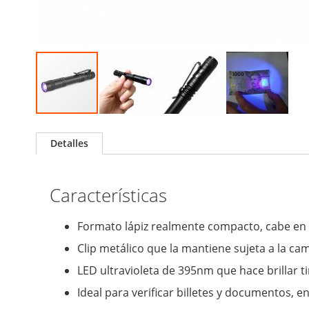
Skip
to
Detalles
the
beginning
of
Características
the
images
gallery
Formato lápiz realmente compacto, cabe en cua
Clip metálico que la mantiene sujeta a la cam
LED ultravioleta de 395nm que hace brillar t
Ideal para verificar billetes y documentos, 