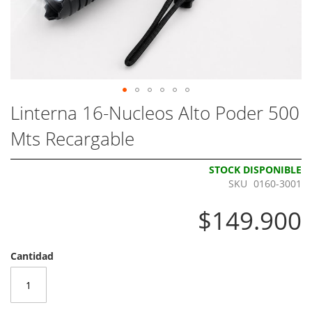
Skip
Linterna 16-Nucleos Alto Poder 500
to
Mts Recargable
the
beginning
of
STOCK DISPONIBLE
the
SKU
0160-3001
images
gallery
$149.900
Cantidad