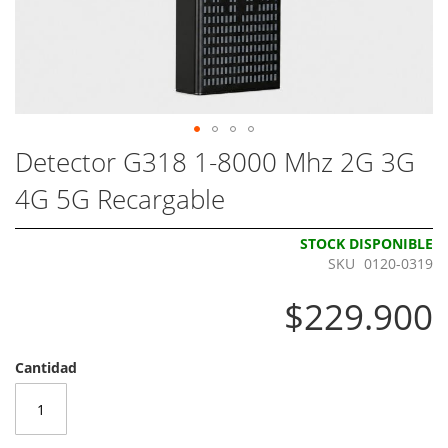
Skip
Detector G318 1-8000 Mhz 2G 3G
to
4G 5G Recargable
the
beginning
of
STOCK DISPONIBLE
the
SKU
0120-0319
images
gallery
$229.900
Cantidad