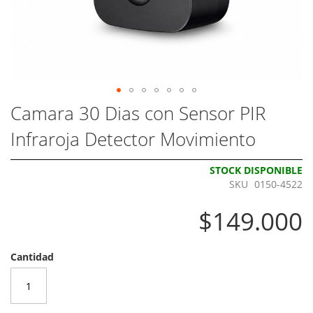
Skip
Camara 30 Dias con Sensor PIR
to
Infraroja Detector Movimiento
the
beginning
of
STOCK DISPONIBLE
the
SKU
0150-4522
images
gallery
$149.000
Cantidad