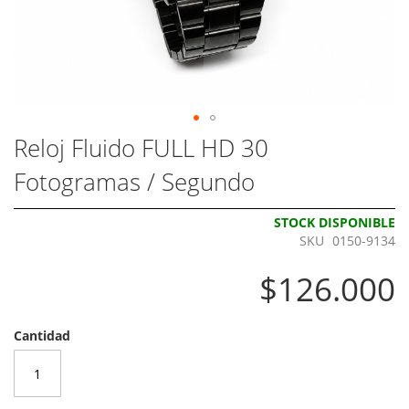
Skip
Reloj Fluido FULL HD 30
to
Fotogramas / Segundo
the
beginning
of
STOCK DISPONIBLE
the
SKU
0150-9134
images
gallery
$126.000
Cantidad