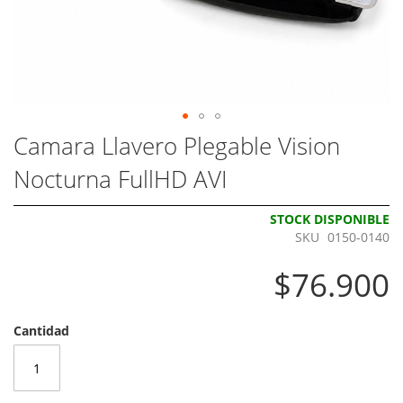
Skip
Camara Llavero Plegable Vision
to
Nocturna FullHD AVI
the
beginning
of
STOCK DISPONIBLE
the
SKU
0150-0140
images
gallery
$76.900
Cantidad