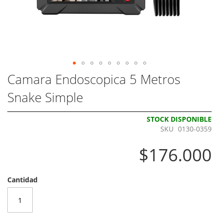
Skip
Camara Endoscopica 5 Metros
to
Snake Simple
the
beginning
of
STOCK DISPONIBLE
the
SKU
0130-0359
images
gallery
$176.000
Cantidad