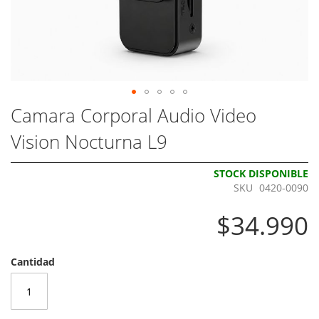
Skip
Camara Corporal Audio Video
to
Vision Nocturna L9
the
beginning
of
STOCK DISPONIBLE
the
SKU
0420-0090
images
gallery
$34.990
Cantidad