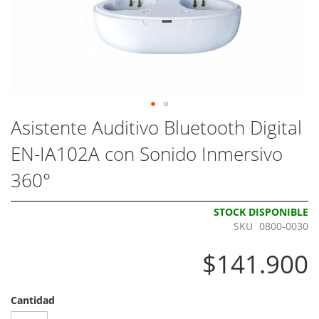
Skip
Asistente Auditivo Bluetooth Digital
to
EN-IA102A con Sonido Inmersivo
the
beginning
360°
of
the
images
STOCK DISPONIBLE
gallery
SKU
0800-0030
$141.900
Cantidad